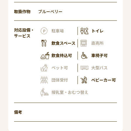
取扱作物
ブルーベリー
対応設備・
駐車場
トイレ
サービス
飲食スペース
直売所
飲食持込可
車椅子可
ペット可
大型バス
団体受付
ベビーカー可
授乳室・おむつ替え
備考