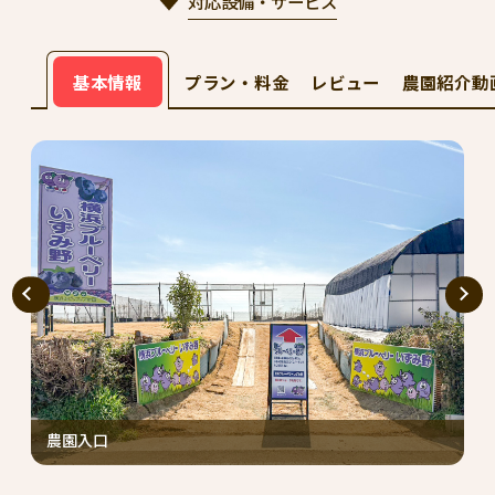
対応設備・サービス
基本情報
プラン・料金
レビュー
農園紹介動
農園入口
ブ