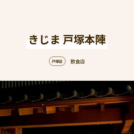
きじま 戸塚本陣
飲食店
戸塚区