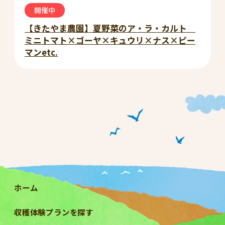
開催中
【きたやま農園】夏野菜のア・ラ・カルト
ミニトマト×ゴーヤ×キュウリ×ナス×ピー
マンetc.
ホーム
収穫体験プランを探す